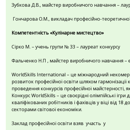
Зубкова Д.В., майстер виробничого навчання – лау
Гончарова О.М., викладач професійно-теоретично
Компетентність «Кулінарне мистецтво»
Сірко М. – учень групи № 33 – лауреат конкурсу
Фальченко Н.П , майстер виробничого навчання – 
WorldSkills International – це міжнародний некоме
розвиток професійної освіти шляхом гармонізації 
проведення конкурсів професійної майстерності, як у
Конкурс WorldSkills – це своєрідні олімпійські ігри
кваліфікованих робітників і фахівців у віці від 18
секторами світової економіки.
Заклад професійної освіти взяв участь у