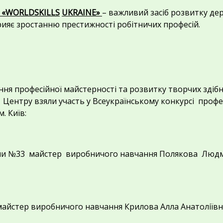
 «
WORLDSKILLS
UKRAINE
»
– важливий засіб розвитку де
рияє зростанню престижності робітничих професій.
ня професійної майстерності та розвитку творчих здібн
 Центру взяли участь у Всеукраїнському конкурсі профе
. Київ:
рупи №33 майстер виробничого навчання Полякова Людм
 майстер виробничого навчання Крилова Алла Анатоліївн