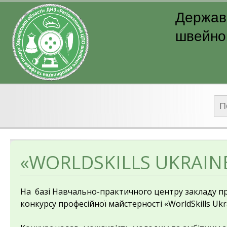
Державн
швейног
Пош
«WORLDSKILLS UKRAIN
На
базі Навчально-практичного центру закладу п
конкурсу професійної майстерності «WorldSkills Uk