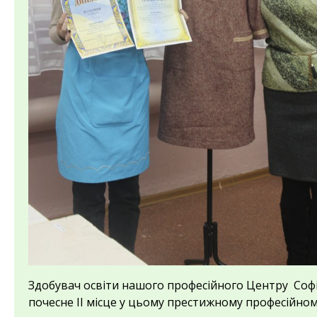
Здобувач освіти нашого професійного Центру Соф
почесне ІІ місце у цьому престижному професійном