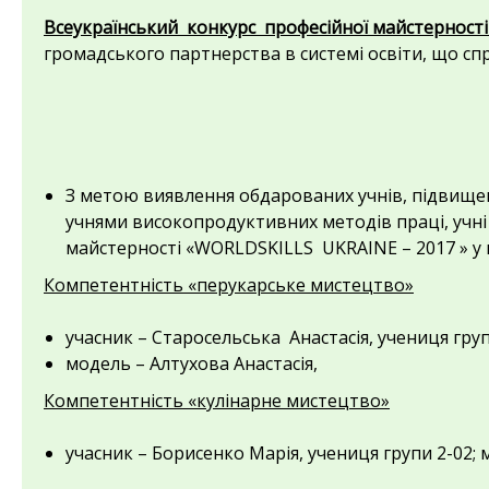
Всеукраїнський конкурс професійної майстерності
громадського партнерства в системі освіти, що сп
З метою виявлення обдарованих учнів, підвищен
учнями високопродуктивних методів праці, учні
майстерності «WORLDSKILLS UKRAINE – 2017 » у м
Компетентність «перукарське мистецтво»
учасник – Старосельська Анастасія, учениця г
модель – Алтухова Анастасія,
Компетентність «кулінарне мистецтво»
учасник – Борисенко Марія, учениця групи 2-02;