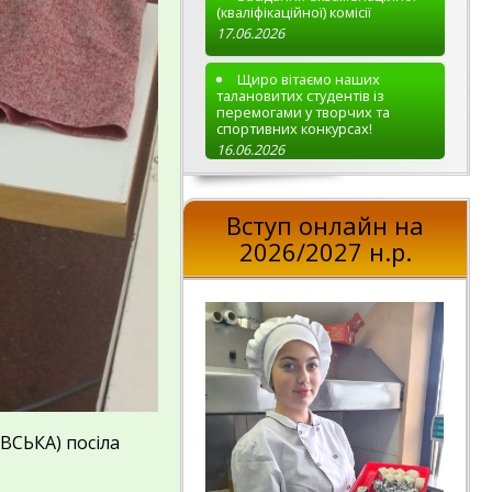
(кваліфікаційної) комісії
17.06.2026
Щиро вітаємо наших
талановитих студентів із
перемогами у творчих та
спортивних конкурсах!
16.06.2026
Вступ онлайн на
2026/2027 н.р.
ВСЬКА) посіла