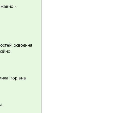
ржавно –
остей, освоєння
сійної
ила Ігорівна;
а.