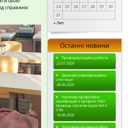
ати свою
24
25
26
27
28
29
30
ід справжніх
31
« Лип
Останні новини
Профорієнтаційна робота
22.07.2026
Державна кваліфікаційна
атестація
28.06.2026
Часткова професійна
кваліфікація з професії 7433
Кравець слухачів групи №К-3
(ЧК)
18.06.2026
Засідання екзаменаційної