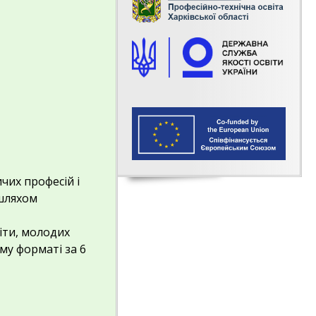
чих професій і
 шляхом
віти, молодих
ому форматі за 6