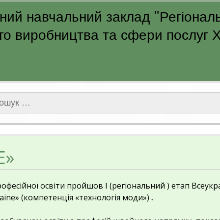
ий навчальний заклад "Регіональ
о виробництва та сфери послуг Ха
ук:
E»
рофесійної освіти пройшов
І (регіональний ) етап Всеукр
raine» (компетенція «технологія моди»)
.