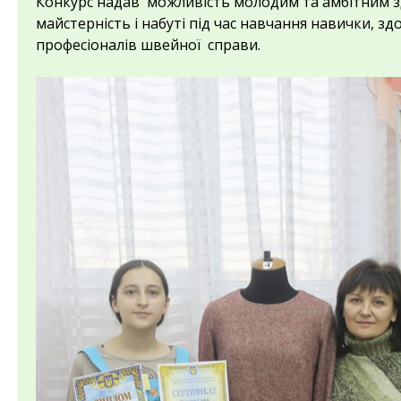
Конкурс надав можливість молодим та амбітним з
майстерність і набуті під час навчання навички, з
професіоналів швейної справи.