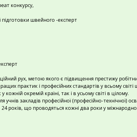
реат конкурсу,
ї підготовки швейного -експерт
експерт
рційний рух, метою якого є підвищення престижу робітни
кращих практик і професійних стандартів у всьому світі
 кожній окремій країні, так і в усьому світі в цілому.
 для учнів закладів професійної (професійно-технічної) ос
 до 24 років, що проводяться кожні два роки у міжнародн