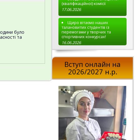
(кваліфікаційної) комісії
17.06.2026
Щиро вітаємо наших
талановитих студентів із
годи
ни було
перемогами у творчих та
спортивних конкурсах!
асності та
16.06.2026
Вступ онлайн на
2026/2027 н.р.