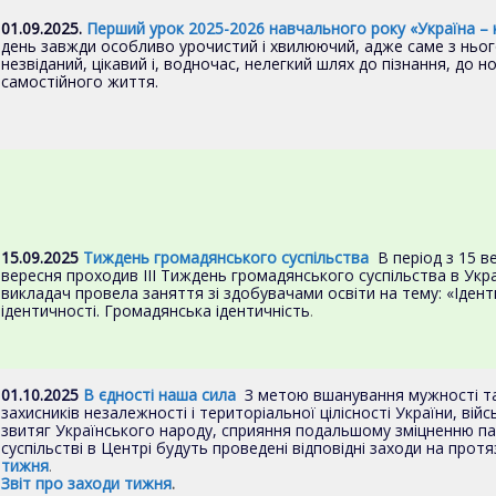
01.09.2025.
Перший урок 2025-2026 навчального року «Україна – к
день завжди особливо урочистий і хвилюючий, адже саме з ньо
незвіданий, цікавий і, водночас, нелегкий шлях до пізнання, до 
самостійного життя.
15.09.2025
Тиждень громадянського суспільства
В період з 15 в
вересня проходив ІІІ Тиждень громадянського суспільства в Украї
викладач провела заняття зі здобувачами освіти на тему: «Ідент
ідентичності. Громадянська ідентичність
.
01.10.2025
В єдності наша сила
З метою вшанування мужності та
захисників незалежності і територіальної цілісності України, війс
звитяг Українського народу, сприяння подальшому зміцненню па
суспільстві в Центрі будуть проведені відповідні заходи на протя
тижня
.
Звіт про заходи тижня
.