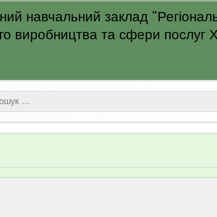
ий навчальний заклад "Регіональ
о виробництва та сфери послуг Ха
ук: