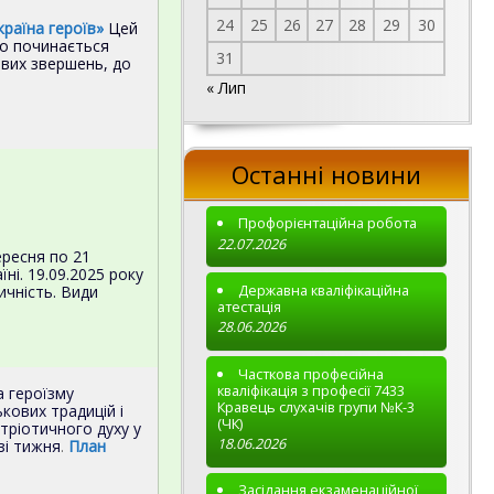
24
25
26
27
28
29
30
раїна героїв»
Цей
го починається
31
нових звершень, до
« Лип
Останні новини
Профорієнтаційна робота
22.07.2026
ересня по 21
ні. 19.09.2025 року
Державна кваліфікаційна
ичність. Види
атестація
28.06.2026
Часткова професійна
кваліфікація з професії 7433
 героїзму
Кравець слухачів групи №К-3
ькових традицій і
(ЧК)
тріотичного духу у
18.06.2026
зі тижня
.
План
Засідання екзаменаційної