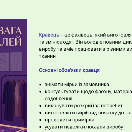
Кравець –
це фахівець, який виготовля
та змінює одяг. Він володіє повним ц
виробу та вміє працювати з різними в
тканин.
Основні обов’язки кравця:
знімати мірки із замовника
консультувати щодо фасону, матеріа
оздоблення
виконувати розкрій (за потреби)
виготовляти виріб від початку до з
проводити примірки
усувати недоліки посадки виробу