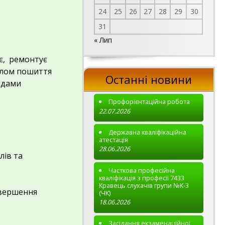
24
25
26
27
28
29
30
31
« Лип
є, ремонтує
иклом пошиття
Останні новини
идами
Профорієнтаційна робота
22.07.2026
Державна кваліфікаційна
атестація
28.06.2026
лів та
Часткова професійна
кваліфікація з професії 7433
Кравець слухачів групи №К-3
авершення
(ЧК)
18.06.2026
Засідання екзаменаційної