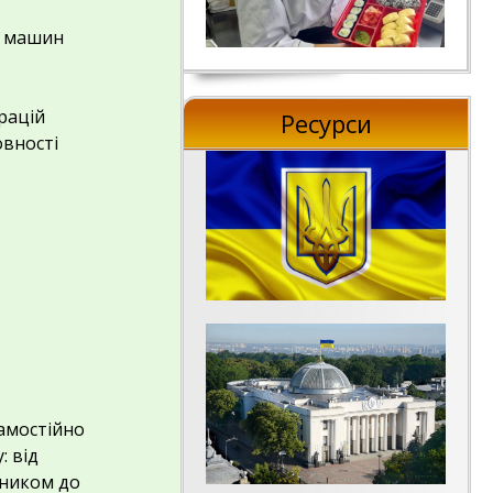
х машин
рацій
Ресурси
овності
самостійно
: від
вником до