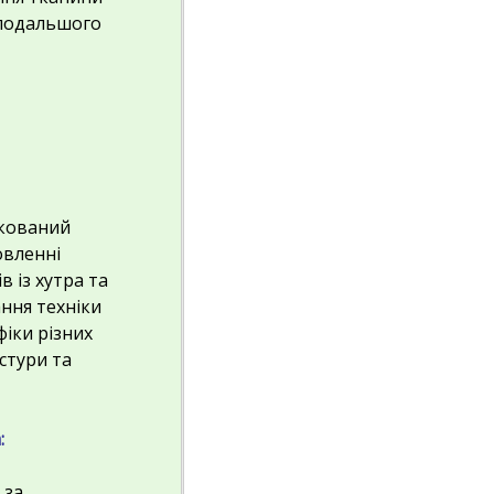
 подальшого
ікований
овленні
 із хутра та
ння техніки
фіки різних
стури та
:
 за