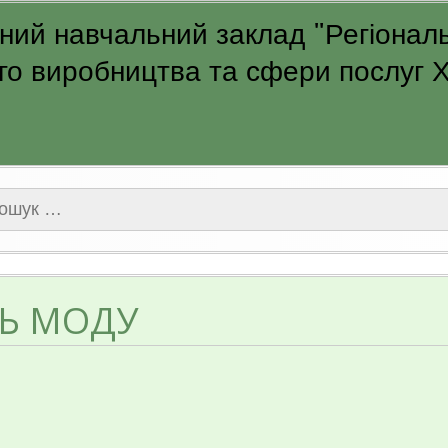
ий навчальний заклад "Регіональ
о виробництва та сфери послуг Ха
ук:
ТЬ МОДУ