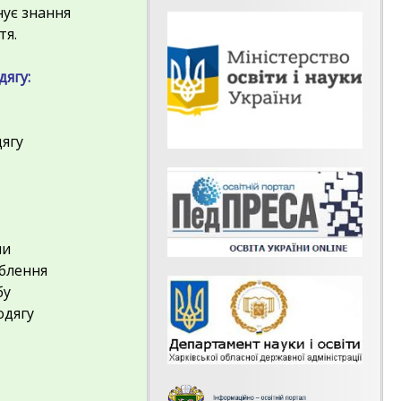
нує знання
тя.
дягу:
ягу
ї
ни
облення
бу
одягу