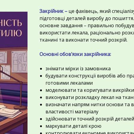
Закрійник –
це фахівець, який спеціаліз
підготовці деталей виробу до пошиття
основне завдання – правильно побуду
використати лекала, раціонально розкл
тканині та виконати точний розкрій.
Основні обов’язки закрійника:
знімати мірки із замовника
будувати конструкції виробів або п
готовими лекалами
моделювати та коригувати викрійк
виконувати розкладку лекал на ткан
визначати напрям нитки основи та 
властивості матеріалу
здійснювати точний розкрій детале
маркувати деталі крою
контролювати економне використа