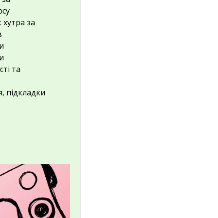
рсу
 хутра за
в
и
и
ті та
я,
підкладки