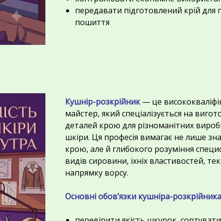
передавати підготовлений крій для
пошиття
Кушнір-розкрійник
— це висококваліф
майстер,
який спеціалізується на вигот
деталей крою для різноманітних виробів
шкіри.
Ця професія вимагає не лише зна
крою,
але й глибокого розуміння специ
видів сировини,
їхніх властивостей,
тек
напрямку ворсу.
Основні обов’язки кушніра-розкрійника
перевірити якість шкурок,
сортувати