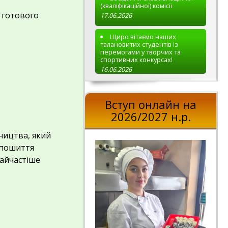
(кваліфікаційної) комісії
 готового
17.06.2026
Щиро вітаємо наших
талановитих студентів із
перемогами у творчих та
спортивних конкурсах!
16.06.2026
Вступ онлайн на
2026/2027 н.р.
ництва, який
з пошиття
Найчастіше