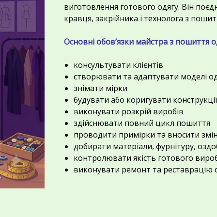
виготовлення готового одягу. Він поєд
кравця, закрійника і технолога з пошит
Основні обов’язки майстра з пошиття о
консультувати клієнтів
створювати та адаптувати моделі од
знімати мірки
будувати або коригувати конструкці
виконувати розкрій виробів
здійснювати повний цикл пошиття
проводити примірки та вносити змі
добирати матеріали, фурнітуру, озд
контролювати якість готового виро
виконувати ремонт та реставрацію 