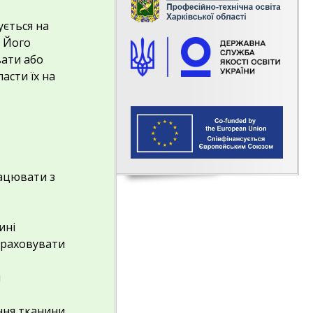
ується на
. Його
вати або
асти їх на
рацювати з
и
ині
враховувати
й
ння тканини