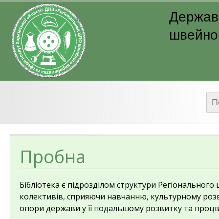
Державн
швейног
Пош
Пробна
Бібліотека є підрозділом структури Регіонального 
колективів, сприяючи навчанню, культурному розв
опори держави у її подальшому розвитку та процві