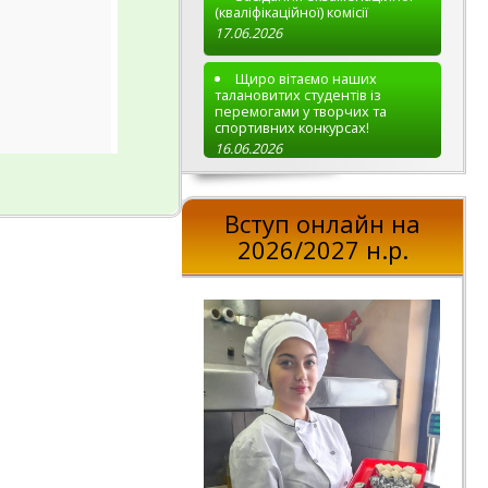
(кваліфікаційної) комісії
17.06.2026
Щиро вітаємо наших
талановитих студентів із
перемогами у творчих та
спортивних конкурсах!
16.06.2026
Вступ онлайн на
2026/2027 н.р.