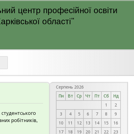
ний центр професійної освіти
рківської області"
Серпень 2026
Пн
Вт
Ср
Чт
Пт
Сб
Нд
1
2
а студентського
3
4
5
6
7
8
9
них робітників,
10
11
12
13
14
15
16
17
18
19
20
21
22
23