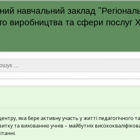
ий навчальний заклад "Регіональ
о виробництва та сфери послуг Ха
ук:
центру, яка бере активну участь у житті педагогічного т
итку та вихованню учнів – майбутніх висококваліфікова
танні.