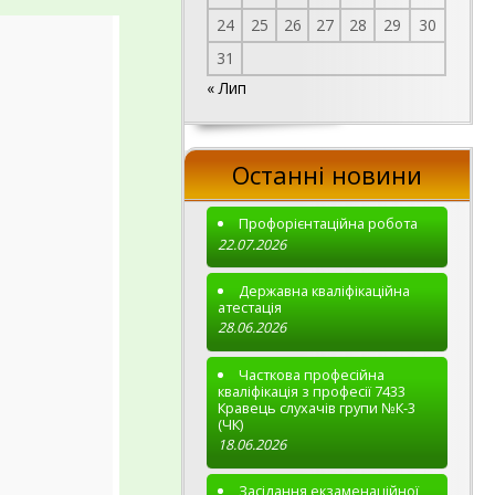
24
25
26
27
28
29
30
31
« Лип
Останні новини
Профорієнтаційна робота
22.07.2026
Державна кваліфікаційна
атестація
28.06.2026
Часткова професійна
кваліфікація з професії 7433
Кравець слухачів групи №К-3
(ЧК)
18.06.2026
Засідання екзаменаційної