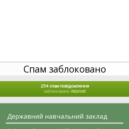
Спам заблоковано
254 спам повідомлення
заблоковано
Akismet
Державний навчальний заклад