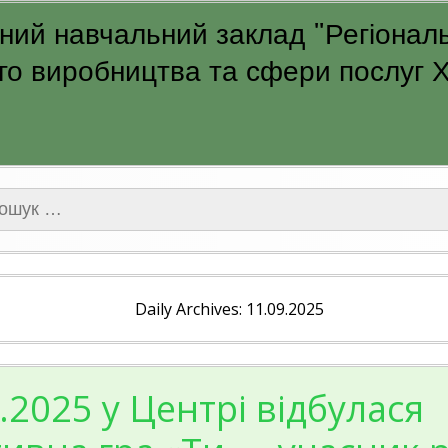
ий навчальний заклад "Регіональ
о виробництва та сфери послуг Ха
ук:
Daily Archives: 11.09.2025
.2025 у Центрі відбулася