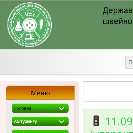
Державн
швейног
Пош
Меню
Головна
11.09
Абітурієнту