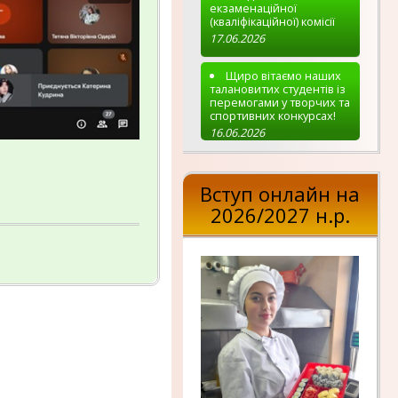
екзаменаційної
(кваліфікаційної) комісії
17.06.2026
Щиро вітаємо наших
талановитих студентів із
перемогами у творчих та
спортивних конкурсах!
16.06.2026
Вступ онлайн на
2026/2027 н.р.