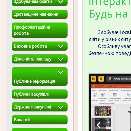
інтерак
Здобувачам освіти
Будь на 
Дистанційне навчання
Профорієнтаційна
Здобувачі освіти
робота
діяти у різних сит
Особливу увагу п
Виховна робота
безпечною поведі
Діяльність закладу
Публічна інформація
Публічні закупівлі
Державні закупівлі
Вакансії