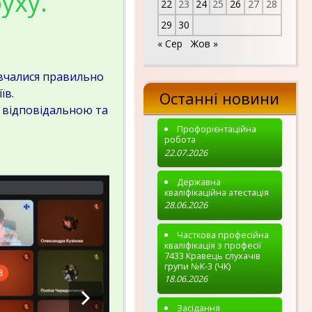
уху.
22
23
24
25
26
27
28
29
30
« Сер
Жов »
вчалися правильно
їв.
Останні новини
 відповідальною та
Профорієнтаційна
робота
22.07.2026
Державна
кваліфікаційна атестація
28.06.2026
Часткова професійна
кваліфікація з професії
7433 Кравець слухачів
групи №К-3 (ЧК)
18.06.2026
Засідання