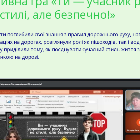
тивна гра «Ти — учасник р
стилі, але безпечно!»
 поглибили свої знання з правил дорожнього руху, на
уаціях на дорогах, розглянули ролі як пішоходів, так і воді
риділили тому, як поєднувати сучасний стиль життя з
нкою на дорозі.