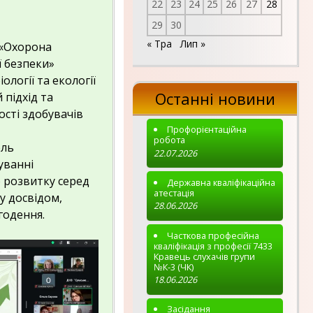
22
23
24
25
26
27
28
29
30
« Тра
Лип »
 «Охорона
ї безпеки»
логії та екології
Останні новини
 підхід та
ості здобувачів
Профорієнтаційна
робота
оль
22.07.2026
уванні
о розвитку серед
Державна кваліфікаційна
атестація
у досвідом,
28.06.2026
годення.
Часткова професійна
кваліфікація з професії 7433
Кравець слухачів групи
№К-3 (ЧК)
18.06.2026
Засідання