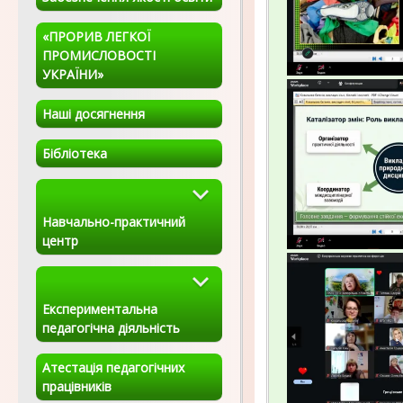
«ПРОРИВ ЛЕГКОЇ
ПРОМИСЛОВОСТІ
УКРАЇНИ»
Наші досягнення
Бібліотека
Навчально-практичний
центр
Експериментальна
педагогічна діяльність
Атестація педагогічних
працівників