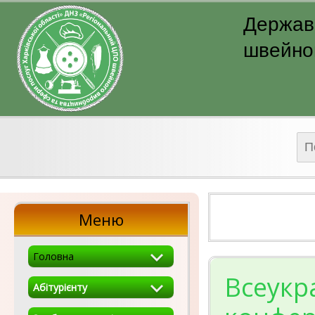
Державн
швейног
Пош
Меню
Головна
Всеукр
Абітурієнту