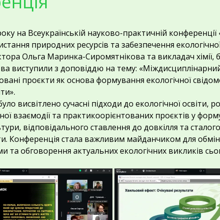
енція
року на Всеукраїнській науково-практичній конференції
истання природних ресурсів та забезпечення екологічно
тора Ольга Маринка-Сиромятнікова та викладач хімії, біо
ва виступили з доповіддю на тему: «Міждисциплінарний
вані проєкти як основа формування екологічної свідом
ти».
було висвітлено сучасні підходи до екологічної освіти, р
ої взаємодії та практикоорієнтованих проєктів у форм
ьтури, відповідального ставлення до довкілля та сталог
ти. Конференція стала важливим майданчиком для обмін
и та обговорення актуальних екологічних викликів сьо