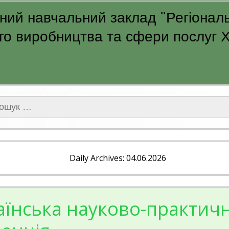
ий навчальний заклад "Регіональ
о виробництва та сфери послуг Ха
ук:
Daily Archives: 04.06.2026
аїнська науково-практич