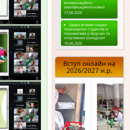
екзаменаційної
(кваліфікаційної) комісії
17.06.2026
Щиро вітаємо наших
талановитих студентів із
перемогами у творчих та
спортивних конкурсах!
16.06.2026
Вступ онлайн на
2026/2027 н.р.