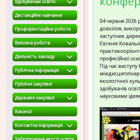
конфер
Здобувачам освіти
Дистанційне навчання
04 червня 2026 
довкілля, викор
Профорієнтаційна робота
заступник дирек
Виховна робота
Євгенія Ковальо
практикоорієнто
Діяльність закладу
професійної осві
Під час виступу 
Публічна інформація
міждисциплінарн
екологічної кул
Публічні закупівлі
здобувачів осві
науковими ідеям
Державні закупівлі
Вакансії
Контактна інформація
Забезпечення якості освіти