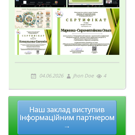
04.06.2026
Jhon Doe
4
Post
Наш заклад виступив
navigation
інформаційним партнером
→