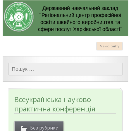
Державний навчальний заклад
"Регіональний центр професійної
освіти швейного виробництва та
сфери послуг Харківської області"
Меню сайту
Пошук:
Всеукраїнська науково-
практична конференція
Без рубрики