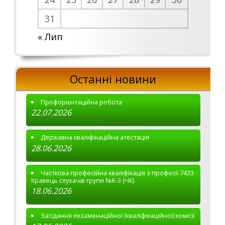
31
« Лип
Останні новини
Профорієнтаційна робота
22.07.2026
Державна кваліфікаційна атестація
28.06.2026
Часткова професійна кваліфікація з професії 7433
Кравець слухачів групи №К-3 (ЧК)
18.06.2026
Засідання екзаменаційної (кваліфікаційної) комісії