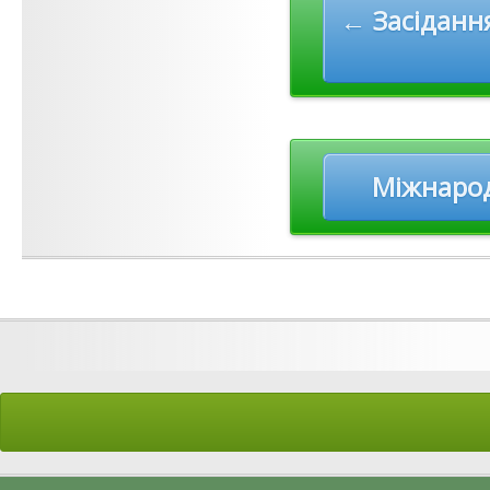
navigation
← Засідання
Міжнарод