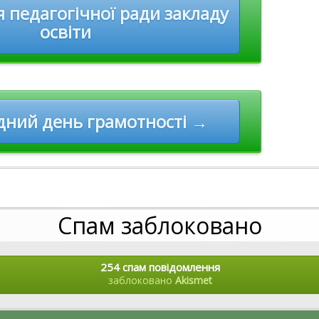
 педагогічної ради закладу
освіти
ний день грамотності →
Спам заблоковано
254 спам повідомлення
заблоковано
Akismet