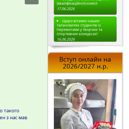
(кваліфікаційної) комісії
17.06.2026
Щиро вітаємо наших
талановитих студентів із
перемогами у творчих та
спортивних конкурсах!
16.06.2026
Вступ онлайн на
2026/2027 н.р.
о такого
ен з нас мав