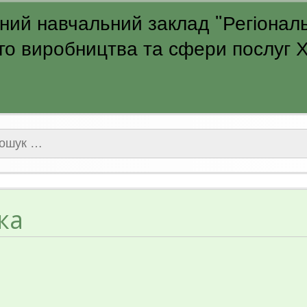
ий навчальний заклад "Регіональ
о виробництва та сфери послуг Ха
ук:
ка