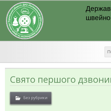
Державн
швейног
Пош
Свято першого дзвони
Без рубрики