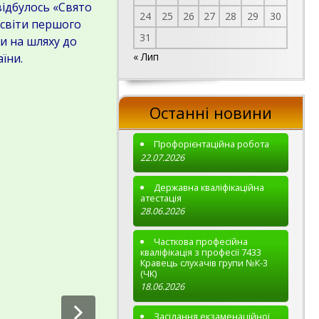
відбулось «Свято
24
25
26
27
28
29
30
освіти першого
31
ки на шляху до
« Лип
їни.
Останні новини
Профорієнтаційна робота
22.07.2026
Державна кваліфікаційна
атестація
28.06.2026
Часткова професійна
кваліфікація з професії 7433
Кравець слухачів групи №К-3
(ЧК)
18.06.2026
Засідання екзаменаційної