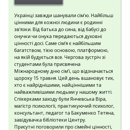
Українці завжди шанували сім’ю. Найбільш
цінними для кожної людини є родинні
зв’язки. Від батька до сина, від бабусі до
онучки чи онука передаються духовні
цінності досі. Саме сім’я є найбільшим
багатством, тією основою, платформою,
на якій будується все. Чергова зустріч зі
студентами була присвячена
Міжнародному дню сім’ї, що відзначається
щороку 15 травня. Цей день вшановує тих,
хто є найріднішими, найціннішими та
найважливішими людьми у нашому житті.
Спікерками заходу були Янчевська Віра,
магістр психології, практикуючий психолог,
консультант, педагог та Бакуменко Тетяна,
завідувачка бібліотеки Центру.
Присутні поговорили про сімейні цінності,