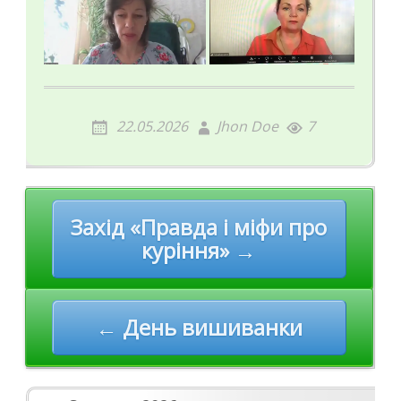
22.05.2026
Jhon Doe
7
Post
Захід «Правда і міфи про
navigation
куріння» →
← День вишиванки