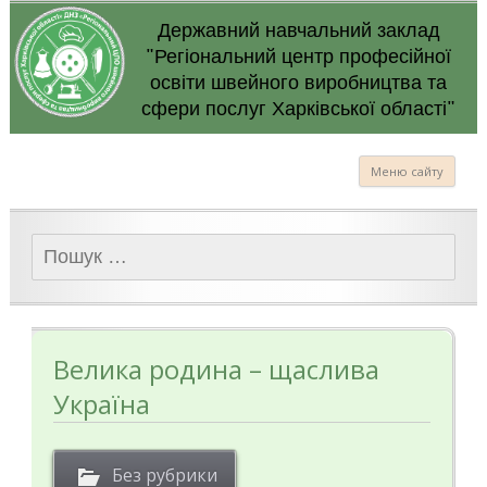
Державний навчальний заклад
"Регіональний центр професійної
освіти швейного виробництва та
сфери послуг Харківської області"
Меню сайту
Пошук:
Велика родина – щаслива
Україна
Без рубрики