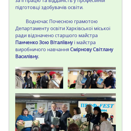
за її працю та відданість у професійній
підготовці здобувачів освіти.
Водночас Почесною грамотою
Департаменту освіти Харківської міської
ради відзначено старшого майстра
Панченко Зою Віталіївну
і майстра
виробничого навчання
Смірнову Світлану
Василівну.