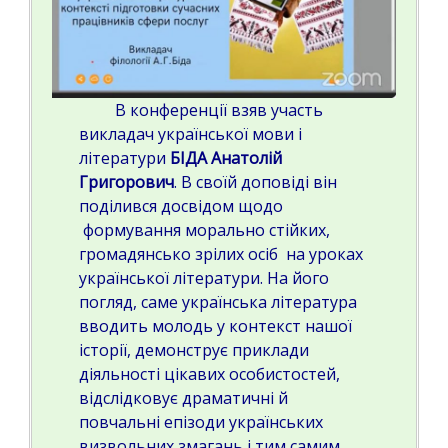
В конференції взяв участь
викладач української мови і
літератури
БІДА Анатолій
Григорович
. В своїй доповіді він
поділився досвідом щодо
формування морально стійких,
громадянсько зрілих осіб на уроках
української літератури. На його
погляд, саме українська література
вводить молодь у контекст нашої
історії, демонструє приклади
діяльності цікавих особистостей,
відслідковує драматичні й
повчальні епізоди українських
визвольних змагань і тим самим