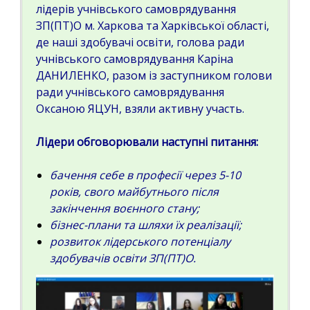
лідерів учнівського самоврядування
ЗП(ПТ)О м. Харкова та Харківської області,
де наші здобувачі освіти, голова ради
учнівського самоврядування Каріна
ДАНИЛЕНКО, разом із заступником голови
ради учнівського самоврядування
Оксаною ЯЦУН, взяли активну участь.
Лідери обговорювали наступні питання:
бачення себе в професії через 5-10
років, свого майбутнього після
закінчення воєнного стану;
бізнес-плани та шляхи їх реалізації;
розвиток лідерського потенціалу
здобувачів освіти ЗП(ПТ)О.