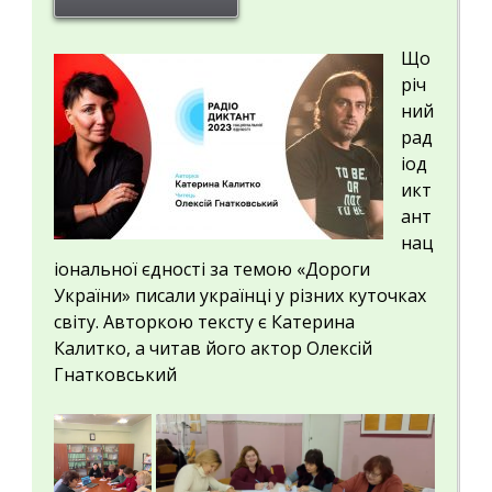
Що
річ
ний
рад
іод
икт
ант
нац
іональної єдності за темою «Дороги
України» писали українці у різних куточках
світу. Авторкою тексту є Катерина
Калитко, а читав його актор Олексій
Гнатковський