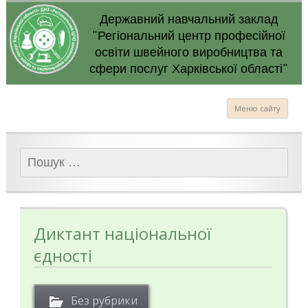
Державний навчальний заклад
"Регіональний центр професійної
освіти швейного виробництва та
сфери послуг Харківської області"
Меню сайту
Пошук:
Диктант національної
єдності
Без рубрики