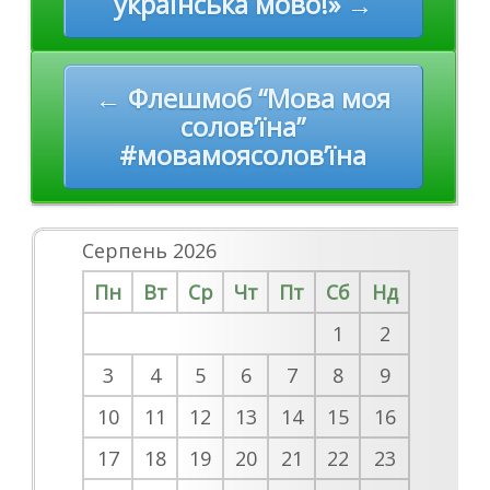
українська мово!» →
← Флешмоб “Мова моя
солов’їна”
#мовамоясолов’їна
Серпень 2026
Пн
Вт
Ср
Чт
Пт
Сб
Нд
1
2
3
4
5
6
7
8
9
10
11
12
13
14
15
16
17
18
19
20
21
22
23