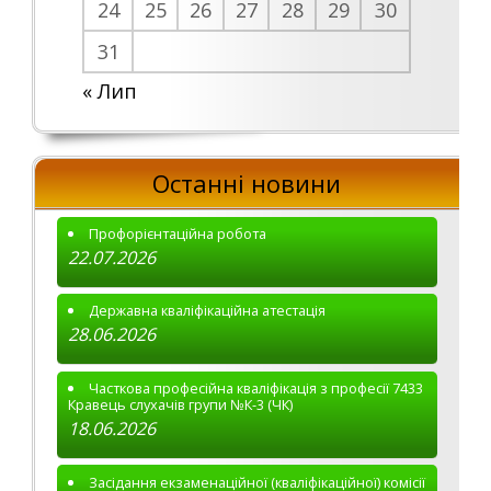
24
25
26
27
28
29
30
31
« Лип
Останні новини
Профорієнтаційна робота
22.07.2026
Державна кваліфікаційна атестація
28.06.2026
Часткова професійна кваліфікація з професії 7433
Кравець слухачів групи №К-3 (ЧК)
18.06.2026
Засідання екзаменаційної (кваліфікаційної) комісії