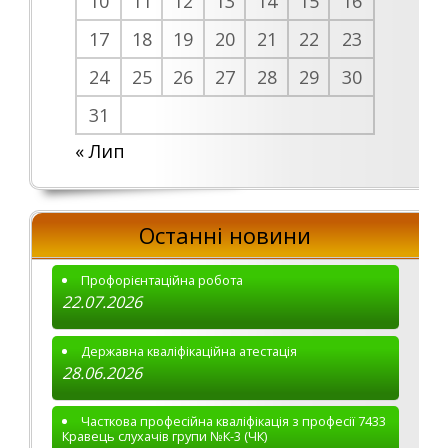
10
11
12
13
14
15
16
17
18
19
20
21
22
23
24
25
26
27
28
29
30
31
« Лип
Останні новини
Профорієнтаційна робота
22.07.2026
Державна кваліфікаційна атестація
28.06.2026
Часткова професійна кваліфікація з професії 7433
Кравець слухачів групи №К-3 (ЧК)