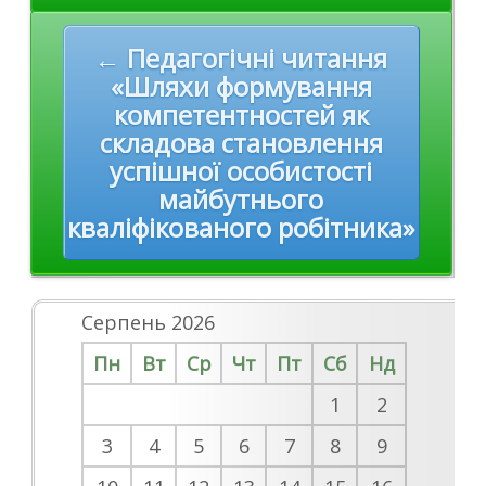
← Педагогічні читання
«Шляхи формування
компетентностей як
складова становлення
успішної особистості
майбутнього
кваліфікованого робітника»
Серпень 2026
Пн
Вт
Ср
Чт
Пт
Сб
Нд
1
2
3
4
5
6
7
8
9