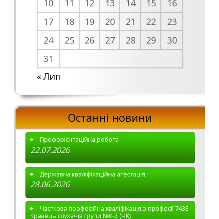
10
11
12
13
14
15
16
17
18
19
20
21
22
23
24
25
26
27
28
29
30
31
« Лип
Останні новини
Профорієнтаційна робота
22.07.2026
Державна кваліфікаційна атестація
28.06.2026
Часткова професійна кваліфікація з професії 7433
Кравець слухачів групи №К-3 (ЧК)