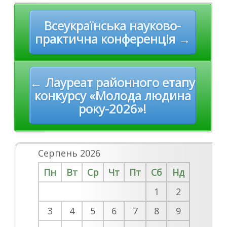
Post
Всеукраїнська науково-
navigation
практична конференція →
← Лауреат районного етапу
конкурсу «Молода людина
року-2026»!
Серпень 2026
Пн
Вт
Ср
Чт
Пт
Сб
Нд
1
2
3
4
5
6
7
8
9