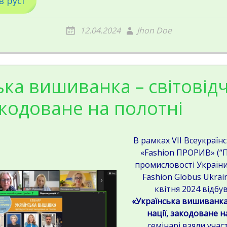
в русі
12.04.2024
Jhon Doe
ька вишиванка – світовід
акодоване на полотні
В рамках VII Всеукраїн
«Fashion ПРОРИВ» (“
промисловості України
Fashion Globus Ukrai
квітня 2024 відбу
«Українська вишиванка 
нації, закодоване н
семінарі взяли учас