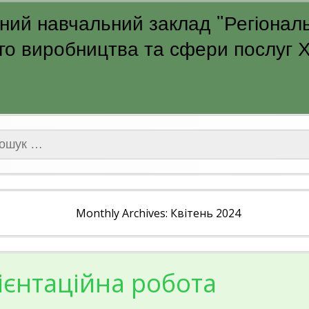
ий навчальний заклад "Регіональ
о виробництва та сфери послуг Ха
ук:
Monthly Archives: Квітень 2024
єнтаційна робота