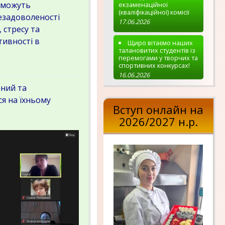
ї можуть
екзаменаційної
(кваліфікаційної) комісії
езадоволеності
17.06.2026
 стресу та
тивності в
Щиро вітаємо наших
талановитих студентів із
перемогами у творчих та
спортивних конкурсах!
16.06.2026
ний та
я на їхньому
Вступ онлайн на
2026/2027 н.р.