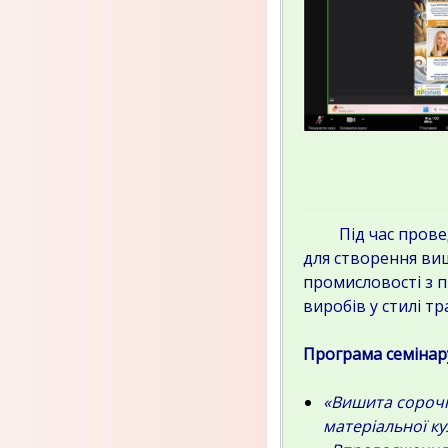
Під час проведен
для створення ви
промисловості з п
виробів у стилі т
Програма семінар
«Вишита сорочка
матеріальної ку