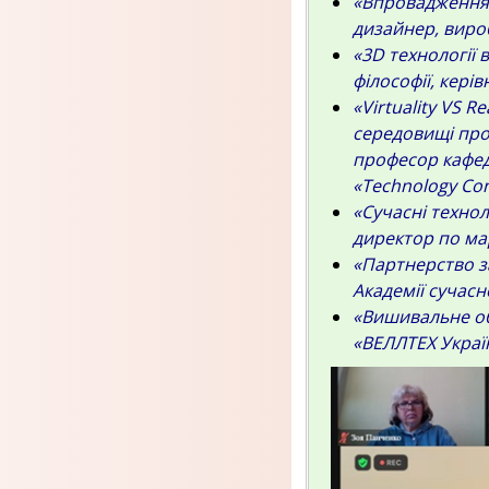
«Впровадження 
дизайнер, вироб
«3D технології в
філософії, кері
«Virtuality VS 
середовищі про
професор кафед
«Technology Con
«Сучасні технол
директор по ма
«Партнерство за
Академії сучасн
«Вишивальне об
«ВЕЛЛТЕХ Україн