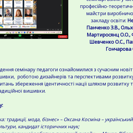
професійно-теоретично
майстри виробничо
закладу освіти:
Не
Панченко З.В., Ольх
Мартиросянц О.О., 
Шевченко О.С., Па
Гончарова 
ня семінару педагоги ознайомилися з сучасним нові
шивки, роботою дизайнерів та перспективами розвитку
итань збереження ідентичності нації шляхом розвитку 
радиційної вишивки.
у:
: традиції, мода, бізнес» – Оксана Косміна – український
льтури, кандидат історичних наук;