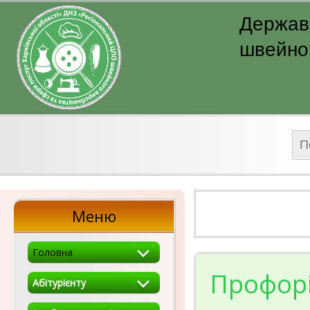
Державн
швейног
Пош
Меню
Головна
Профорі
Абітурієнту