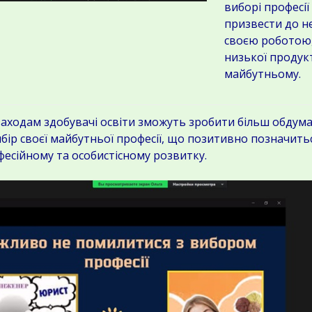
виборі професі
призвести до н
своєю роботою,
низької продук
майбутньому.
одам здобувачі освіти зможуть зробити більш обдума
ір своєї майбутньої професії, що позитивно позначитьс
есійному та особистісному розвитку.