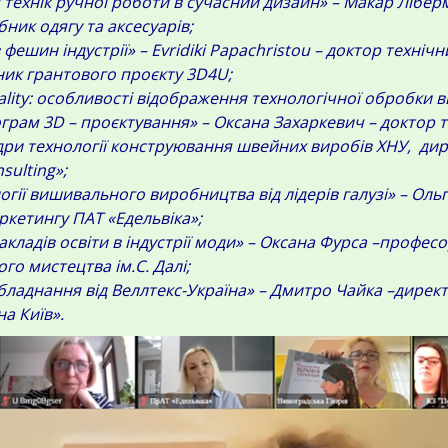
технік ручної роботи в сучасний дизайн» – Макар Ліберм
ник одягу та аксесуарів;
 фешин індустрії» – Evridiki Papachristou – доктор техніч
вник грантового проєкту 3D4U;
Reality: особливості відображення технологічної обробки в
грам 3D – проєктування» – Оксана Захаркевич – доктор т
ри технології конструювання швейних виробів ХНУ, ди
sulting»;
огії вишивального виробництва від лідерів галузі» – Ольг
ркетингу ПАТ «Едельвіка»;
кладів освіти в індустрії моди» – Оксана Фурса –профес
ого мистецтва ім.С. Далі;
ладнання від Веллтекс-Україна» – Дмитро Чайка –директ
а Київ».