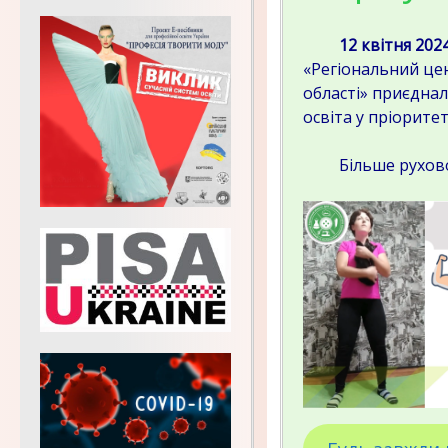
12 квітня 2024
«Регіональний цен
області» приєднал
освіта у пріорите
Більше рухової а