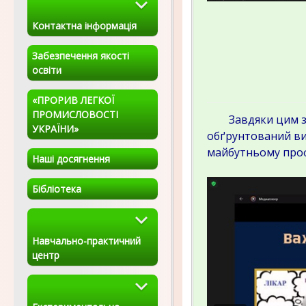
Контактна інформація
Забезпечення якості
освіти
«ПРОРИВ ЛЕГКОЇ
ПРОМИСЛОВОСТІ
Завдяки цим зах
УКРАЇНИ»
обґрунтований виб
майбутньому проф
Наші досягнення
Бібліотека
Навчально-практичний
центр