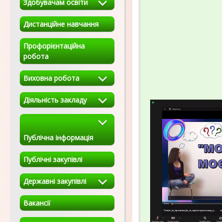
Здобувачам освіти
Дистанційне навчання
Профорієнтаційна
робота
Виховна робота
Діяльність закладу
Публічна інформація
Публічні закупівлі
Державні закупівлі
Вакансії