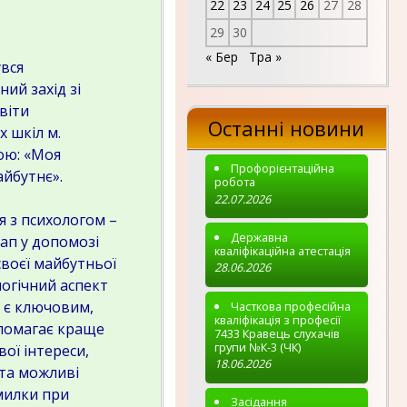
22
23
24
25
26
27
28
29
30
« Бер
Тра »
увся
ий захід зі
віти
Останні новини
х шкіл м.
ою: «Моя
Профорієнтаційна
айбутнє».
робота
22.07.2026
з психологом –
Державна
ап у допомозі
кваліфікаційна атестація
своєї майбутньої
28.06.2026
логічний аспект
ї є ключовим,
Часткова професійна
кваліфікація з професії
опомагає краще
7433 Кравець слухачів
групи №К-3 (ЧК)
вої інтереси,
18.06.2026
 та можливі
милки при
Засідання