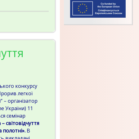
чуття
ського конкурсу
Прорив легкої
” – організатор
ne України) 11
вся семінар
– світовідчуття
а полотні».
В
ть викладачі