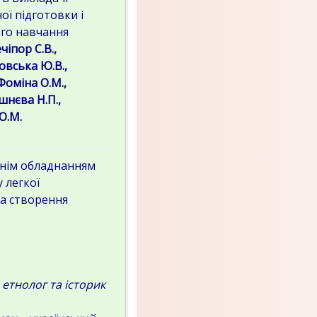
ї підготовки і
го навчання
чіпор С.В.,
овська Ю.В.,
Фоміна О.М.,
шнєва Н.П.,
О.М.
тнім обладнанням
 легкої
та створення
 етнолог та історик