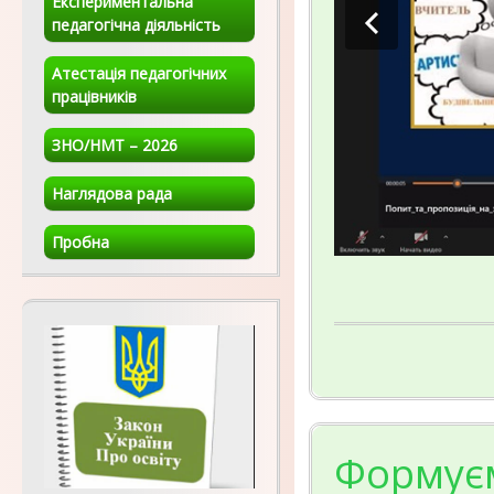
Експериментальна
педагогічна діяльність
Атестація педагогічних
працівників
ЗНО/НМТ – 2026
Наглядова рада
Пробна
Формуєм