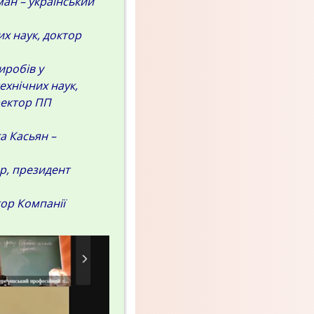
ан – український
них наук, доктор
иробів у
ехнічних наук,
ректор ПП
а Касьян –
ор, президент
ор Компанії