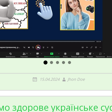
15.04.2024
Jhon Doe
о здорове українське су