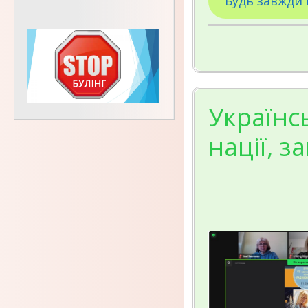
Будь завжди 
Українс
нації, з