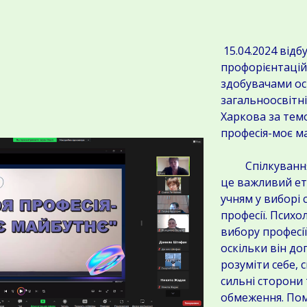
15.04.2024 відб
профорієнтаційн
здобувачами ос
загальноосвітні
Харкова за тем
професія-моє м
Спілкування 
це важливий ет
учням у виборі 
професії. Психо
вибору професі
оскільки він д
розуміти себе, с
сильні сторони
обмеження. По