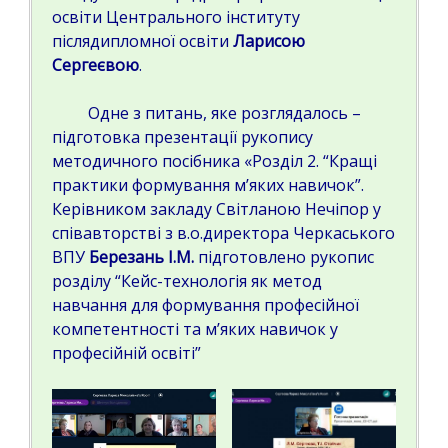
освіти Центрального інституту
післядипломної освіти
Ларисою
Сергеєвою
.
Одне з питань, яке розглядалось –
підготовка презентації рукопису
методичного посібника «Розділ 2. “Кращі
практики формування м’яких навичок”.
Керівником закладу Світланою Нечіпор у
співавторстві з в.о.директора Черкаського
ВПУ
Березань І.М.
підготовлено рукопис
розділу “Кейс-технологія як метод
навчання для формування професійної
компетентності та м’яких навичок у
професійній освіті”