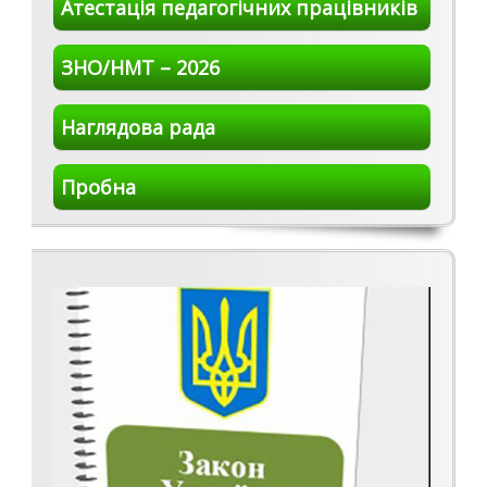
Атестація педагогічних працівників
ЗНО/НМТ – 2026
Наглядова рада
Пробна