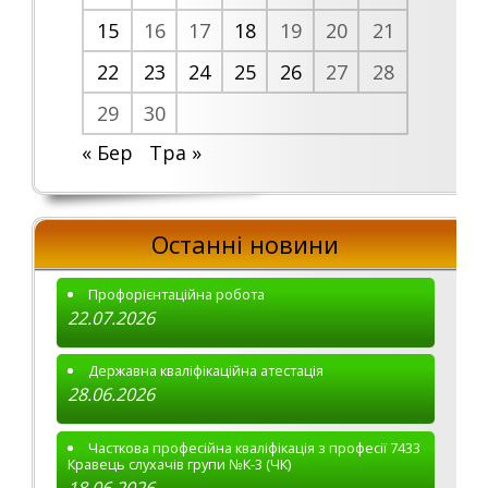
15
16
17
18
19
20
21
22
23
24
25
26
27
28
29
30
« Бер
Тра »
Останні новини
Профорієнтаційна робота
22.07.2026
Державна кваліфікаційна атестація
28.06.2026
Часткова професійна кваліфікація з професії 7433
Кравець слухачів групи №К-3 (ЧК)
18.06.2026