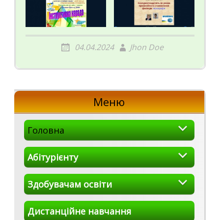
04.04.2024
Jhon Doe
Меню
Головна
Абітурієнту
Здобувачам освіти
Дистанційне навчання